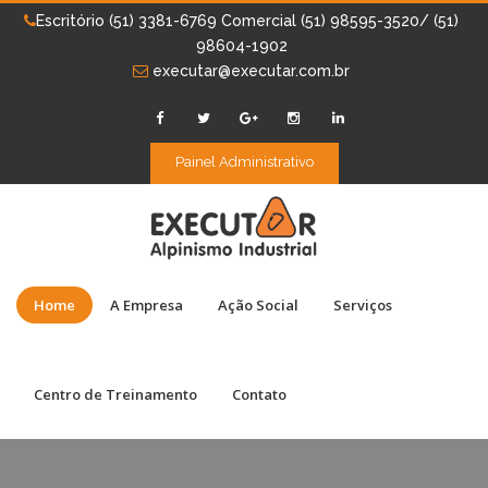
Escritório (51) 3381-6769 Comercial (51) 98595-3520/ (51)
98604-1902
executar@executar.com.br
Painel Administrativo
Home
A Empresa
Ação Social
Serviços
Centro de Treinamento
Contato